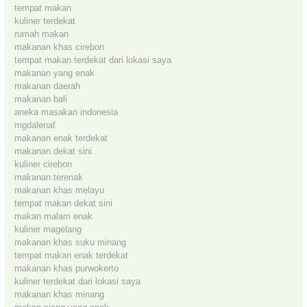
tempat makan
kuliner terdekat
rumah makan
makanan khas cirebon
tempat makan terdekat dari lokasi saya
makanan yang enak
makanan daerah
makanan bali
aneka masakan indonesia
mgdalenaf
makanan enak terdekat
makanan dekat sini
kuliner cirebon
makanan terenak
makanan khas melayu
tempat makan dekat sini
makan malam enak
kuliner magelang
makanan khas suku minang
tempat makan enak terdekat
makanan khas purwokerto
kuliner terdekat dari lokasi saya
makanan khas minang