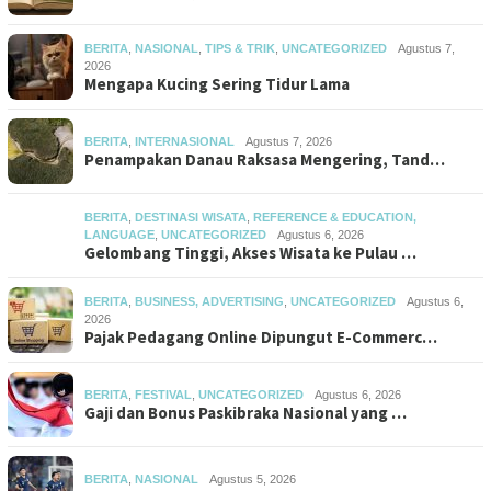
BERITA
,
NASIONAL
,
TIPS & TRIK
,
UNCATEGORIZED
Agustus 7,
2026
Mengapa Kucing Sering Tidur Lama
BERITA
,
INTERNASIONAL
Agustus 7, 2026
Penampakan Danau Raksasa Mengering, Tand…
BERITA
,
DESTINASI WISATA
,
REFERENCE & EDUCATION,
LANGUAGE
,
UNCATEGORIZED
Agustus 6, 2026
Gelombang Tinggi, Akses Wisata ke Pulau …
BERITA
,
BUSINESS, ADVERTISING
,
UNCATEGORIZED
Agustus 6,
2026
Pajak Pedagang Online Dipungut E-Commerc…
BERITA
,
FESTIVAL
,
UNCATEGORIZED
Agustus 6, 2026
Gaji dan Bonus Paskibraka Nasional yang …
BERITA
,
NASIONAL
Agustus 5, 2026