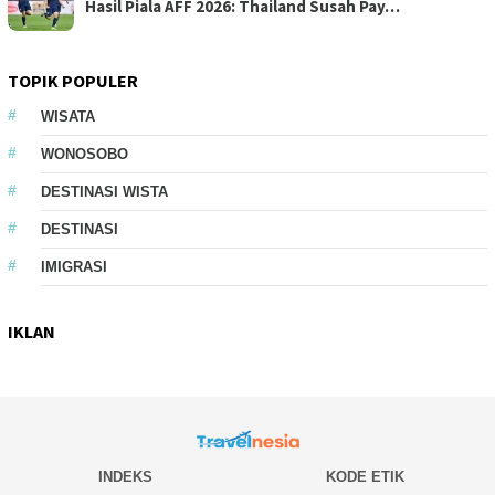
Hasil Piala AFF 2026: Thailand Susah Pay…
TOPIK POPULER
WISATA
WONOSOBO
DESTINASI WISTA
DESTINASI
IMIGRASI
IKLAN
INDEKS
KODE ETIK