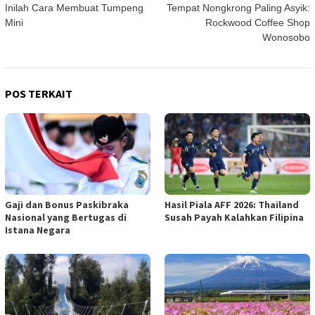
Inilah Cara Membuat Tumpeng
Tempat Nongkrong Paling Asyik:
pos
Mini
Rockwood Coffee Shop
Wonosobo
POS TERKAIT
Gaji dan Bonus Paskibraka
Hasil Piala AFF 2026: Thailand
Nasional yang Bertugas di
Susah Payah Kalahkan Filipina
Istana Negara