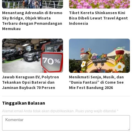
Menantang Adrenalin di Bromo
Tiket Kereta Shinkansen Kini
Sky Bridge, Objek Wisata
Bisa Dibeli Lewat Travel Agent
Terbaru dengan Pemandangan
Indonesia
Memukau
Jawab Keraguan EV, Polytron
Menikmati Senja, Musik, dan
Tekankan Opsi Baterai dan
“Dunia Fantasi” di Come See
Jaminan Buyback 70 Persen
Mie Fest Bandung 2026
Tinggalkan Balasan
Alamat email Anda tidak akan dipublikasikan.
Ruas yang wajib ditandai
*