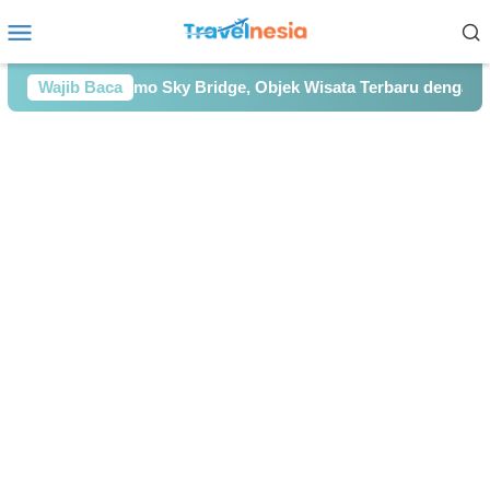
Loncat
Menu
ke
Mobile
konten
lin di Bromo Sky Bridge, Objek Wisata Terbaru dengan Pema
Wajib Baca