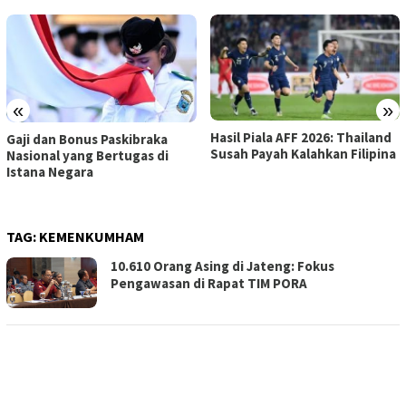
«
»
Hasil Piala AFF 2026: Thailand
Menantang Adrenalin di
Susah Payah Kalahkan Filipina
Bromo Sky Bridge, Objek
Wisata Terbaru dengan
Pemandangan Memukau
TAG:
KEMENKUMHAM
10.610 Orang Asing di Jateng: Fokus
Pengawasan di Rapat TIM PORA