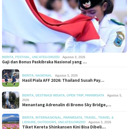
BERITA
,
FESTIVAL
,
UNCATEGORIZED
Agustus 6, 2026
Gaji dan Bonus Paskibraka Nasional yang …
BERITA
,
NASIONAL
Agustus 5, 2026
Hasil Piala AFF 2026: Thailand Susah Pay…
BERITA
,
DESTINASI WISATA
,
OPEN TRIP
,
PARIWISATA
Agustus 5,
2026
Menantang Adrenalin di Bromo Sky Bridge,…
BERITA
,
INTERNASIONAL
,
PARIWISATA
,
TRAVEL
,
TRAVEL &
LEISURE, OUTDOORS
,
UNCATEGORIZED
Agustus 5, 2026
Tiket Kereta Shinkansen Kini Bisa Dibeli…