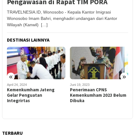
Pengawasan di Rapat TIM PORA
TRAVELNESIA.ID, Wonosobo - Kepala Kantor Imigrasi
Wonosobo Imam Bahri, menghadiri undangan dari Kantor
Wilayah (Kanwil) […]
DESTINASI LAINNYA
«
»
Juni 19, 2023
April 28, 2023
M
Penerimaan CPNS
WNA Mau Mengajukan Dan
Kemenkumham 2023 Belum
Memperpanjang e-VOA Kian
P
Dibuka
Mudah Berkat Molina
K
L
TERBARU