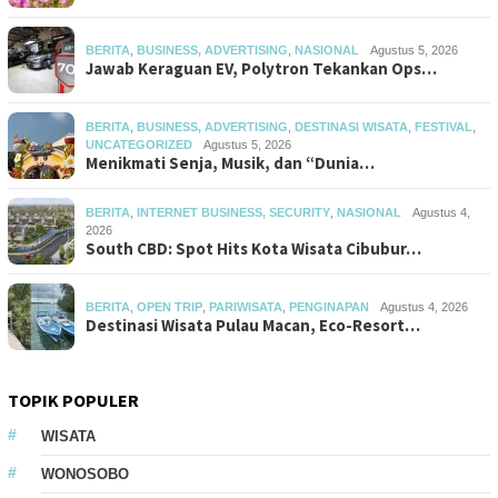
BERITA
,
BUSINESS, ADVERTISING
,
NASIONAL
Agustus 5, 2026
Jawab Keraguan EV, Polytron Tekankan Ops…
BERITA
,
BUSINESS, ADVERTISING
,
DESTINASI WISATA
,
FESTIVAL
,
UNCATEGORIZED
Agustus 5, 2026
Menikmati Senja, Musik, dan “Dunia…
BERITA
,
INTERNET BUSINESS, SECURITY
,
NASIONAL
Agustus 4,
2026
South CBD: Spot Hits Kota Wisata Cibubur…
BERITA
,
OPEN TRIP
,
PARIWISATA
,
PENGINAPAN
Agustus 4, 2026
Destinasi Wisata Pulau Macan, Eco-Resort…
TOPIK POPULER
WISATA
WONOSOBO