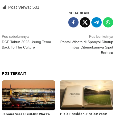
Post Views:
501
SEBARKAN
Navigasi
Pos sebelumnya
Pos berikutnya
DCF Tahun 2025 Usung Tema
Pantai Wisata di Spanyol Ditutup
pos
Back To The Culture
Imbas Ditemukannya Siput
Berbisa
POS TERKAIT
Piala Presiden, Prolog yang
Jepang Siaga! 260.000 Warga