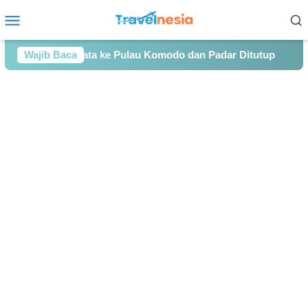
Loncat
Menu
ke
Mobile
konten
Akses Wisata ke Pulau Komodo dan Padar Ditutup
Wajib Baca
Menan